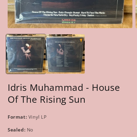
Open
media
1
in
i
gallery
g
view
Idris Muhammad - House
Of The Rising Sun
Format:
Vinyl LP
Sealed:
No